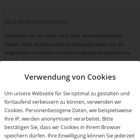
Kauf ohne Kundenkonto
Sie können bei uns einen Kauf auch ohne Kundenkonto
tätigen. Nach Abschluss des Kaufvorgangs haben Sie die
Möglichkeit, Ihre Daten in einem Kundenkonto speichern zu
lassen.
Verwendung von Cookies
BESTELLUNG FORTSETZEN
Um unsere Webseite für Sie optimal zu gestalten und
Kauf über bestehendes Kundenkonto
fortlaufend verbessern zu können, verwenden wir
Cookies. Personenbezogene Daten, wie beispielsweise
Wenn Sie bereits ein Kundenkonto haben, können Sie sich
Ihre IP, werden anonymisiert verarbeitet. Bitte
nachfolgend einloggen. Die Daten, die zur Bestellung nötig sind,
bestätigen Sie, dass wir Cookies in Ihrem Browser
werden dann automatisch aus Ihrem Kundenkonto
speichern dürfen. Ihre Einwilligung können Sie jederzeit