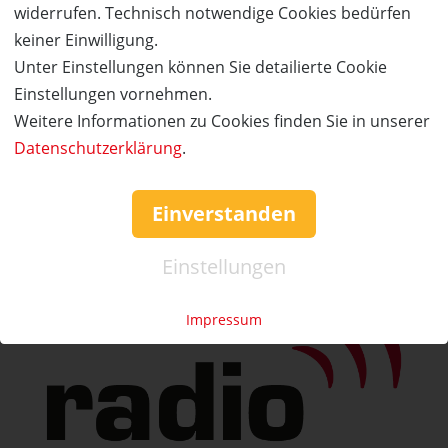
übernommen.
widerrufen. Technisch notwendige Cookies bedürfen
keiner Einwilligung.
ANMELDEN
Unter Einstellungen können Sie detailierte Cookie
Einstellungen vornehmen.
Service & Hilfe
Weitere Informationen zu Cookies finden Sie in unserer
Mo. - Fr. 09:00-16:00
Datenschutzerklärung
.
Tel.: +49 (0)941 46 39 63 90
»
info@coupon-future.de
Einverstanden
»
FAQs
Einstellungen
Impressum