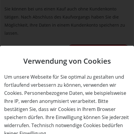
Sie können bei uns einen Kauf auch ohne Kundenkonto
tätigen. Nach Abschluss des Kaufvorgangs haben Sie die
Möglichkeit, Ihre Daten in einem Kundenkonto speichern zu
lassen.
BESTELLUNG FORTSETZEN
Verwendung von Cookies
Kauf über bestehendes Kundenkonto
Um unsere Webseite für Sie optimal zu gestalten und
fortlaufend verbessern zu können, verwenden wir
Wenn Sie bereits ein Kundenkonto haben, können Sie sich
Cookies. Personenbezogene Daten, wie beispielsweise
nachfolgend einloggen. Die Daten, die zur Bestellung nötig sind,
Ihre IP, werden anonymisiert verarbeitet. Bitte
werden dann automatisch aus Ihrem Kundenkonto
bestätigen Sie, dass wir Cookies in Ihrem Browser
übernommen.
speichern dürfen. Ihre Einwilligung können Sie jederzeit
widerrufen. Technisch notwendige Cookies bedürfen
ANMELDEN
keiner Einwilligung.