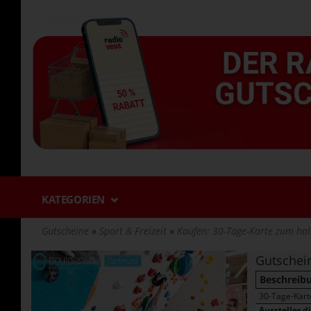
Direkt
zum
Inhalt
KATEGORIEN
Gutscheine
Sport & Freizeit
Kaufen: 30-Tage-Karte zum hal
Gutschei
Beschreib
30-Tage-Kart
Aussteller d