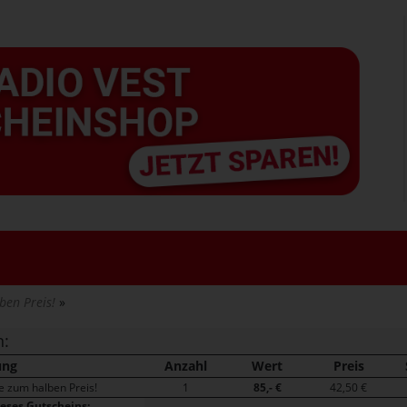
ben Preis!
n:
ung
Anzahl
Wert
Preis
e zum halben Preis!
1
85,- €
42,50 €
ieses Gutscheins: