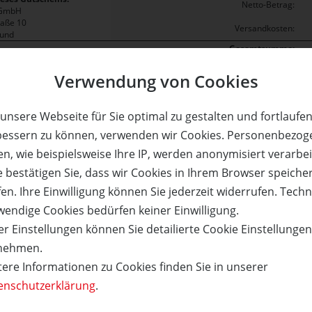
Netto-Betrag:
 GmbH
raße 10
Versandkosten:
mund
Gesamtsumme:
Verwendung von Cookies
lderwelt Dortmund. Eine Bar- bzw. Restauszahlung sowie das Belassen eines Rest
unsere Webseite für Sie optimal zu gestalten und fortlaufe
icht für Sie reserviert. Erst mit Klicken auf die Schaltfläche "Zahlun
bessern zu können, verwenden wir Cookies. Personenbezog
en Artikel erworben!
n, wie beispielsweise Ihre IP, werden anonymisiert verarbei
e bestätigen Sie, dass wir Cookies in Ihrem Browser speiche
en. Ihre Einwilligung können Sie jederzeit widerrufen. Tech
Kauf über bestehendes Kundenko
wendige Cookies bedürfen keiner Einwilligung.
r Einstellungen können Sie detailierte Cookie Einstellunge
tigen.
Wenn Sie bereits ein Kundenkonto haben, können Sie s
nehmen.
it,
nachfolgend einloggen. Die Daten, die zur Bestellung nö
tere Informationen zu Cookies finden Sie in unserer
werden dann automatisch aus Ihrem Kundenkonto ü
enschutzerklärung
.
TZEN
ANMEL