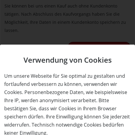
Sie können bei uns einen Kauf auch ohne Kundenkonto
tätigen. Nach Abschluss des Kaufvorgangs haben Sie die
Möglichkeit, Ihre Daten in einem Kundenkonto speichern zu
lassen.
BESTELLUNG FORTSETZEN
Verwendung von Cookies
Kauf über bestehendes Kundenkonto
Um unsere Webseite für Sie optimal zu gestalten und
Wenn Sie bereits ein Kundenkonto haben, können Sie sich
fortlaufend verbessern zu können, verwenden wir
nachfolgend einloggen. Die Daten, die zur Bestellung nötig sind,
Cookies. Personenbezogene Daten, wie beispielsweise
werden dann automatisch aus Ihrem Kundenkonto
Ihre IP, werden anonymisiert verarbeitet. Bitte
übernommen.
bestätigen Sie, dass wir Cookies in Ihrem Browser
speichern dürfen. Ihre Einwilligung können Sie jederzeit
widerrufen. Technisch notwendige Cookies bedürfen
ANMELDEN
keiner Einwilligung.