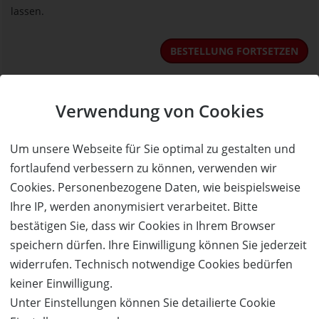
lassen.
BESTELLUNG FORTSETZEN
Kauf über bestehendes Kundenkonto
Verwendung von Cookies
Wenn Sie bereits ein Kundenkonto haben, können Sie sich
Um unsere Webseite für Sie optimal zu gestalten und
nachfolgend einloggen. Die Daten, die zur Bestellung nötig sind,
fortlaufend verbessern zu können, verwenden wir
werden dann automatisch aus Ihrem Kundenkonto
Cookies. Personenbezogene Daten, wie beispielsweise
übernommen.
Ihre IP, werden anonymisiert verarbeitet. Bitte
bestätigen Sie, dass wir Cookies in Ihrem Browser
ANMELDEN
speichern dürfen. Ihre Einwilligung können Sie jederzeit
Service & Hilfe
widerrufen. Technisch notwendige Cookies bedürfen
keiner Einwilligung.
Mo. - Fr. 09:00-16:00
Unter Einstellungen können Sie detailierte Cookie
Tel.: +49 (0)941 46 39 63 90