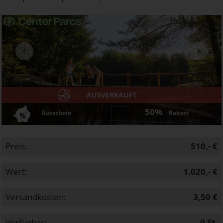
Next
AUSVERKAUFT
50%
Gutschein
Rabatt
Preis:
510,- €
Wert:
1.020,- €
Versandkosten:
3,50 €
Verfügbar:
0
St.