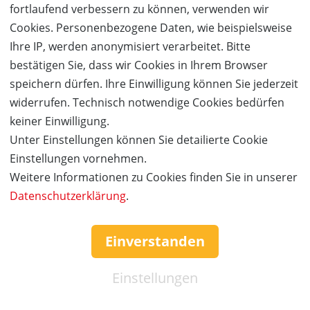
fortlaufend verbessern zu können, verwenden wir
Ferienhaus
Cookies. Personenbezogene Daten, wie beispielsweise
Lacht zusammen mit euren Liebsten bei einem
Ihre IP, werden anonymisiert verarbeitet. Bitte
gemütlichen Grillabend auf der eigenen Ferienhaus
bestätigen Sie, dass wir Cookies in Ihrem Browser
Terrasse, genießt gemeinsame Spieleabende oder
speichern dürfen. Ihre Einwilligung können Sie jederzeit
lauscht dem Vogelgezwitscher bei einem ausgiebigen
widerrufen. Technisch notwendige Cookies bedürfen
Frühstück. In eurem Ferienhaus macht ihr Urlaub
keiner Einwilligung.
inmitten der Natur, abseits der Hektik des Alltags. Es
Unter Einstellungen können Sie detailierte Cookie
stehen euch Ferienhäuser in den Kategorien Comfort
Einstellungen vornehmen.
und Premium zur Verfügung.
Weitere Informationen zu Cookies finden Sie in unserer
Datenschutzerklärung
.
Natur
Die Center Parcs Ferienhäuser liegen alle inmitten
Einverstanden
schönster Natur – mal urig im Wald, mal idyllisch direkt
am Wasser oder inmitten von atemberaubend
Einstellungen
schönen Berglandschaften. 90% der Parks bestehen
aus Wald und Wasser und bieten eine Vielzahl von