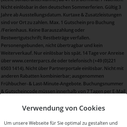
Nicht einlösbar in den deutschen Sommerferien. Gültig 3
Jahre ab Ausstellungsdatum. Kurtaxe & Zusatzleistungen
sind vor Ort zu zahlen. Max. 1 Gutschein pro Buchung
/Ferienhaus. Keine Barauszahlung oder
Restwertgutschrift; Restbeträge verfallen.
Personengebunden, nicht übertragbar und kein
Weiterverkauf. Nur einlösbar bis spät. 14 Tage vor Anreise
über www.centerparcs.de oder telefonisch (+49 (0)221
6503 1414). Nicht über Partnerportale einlösbar. Nicht mit
anderen Rabatten kombinierbar; ausgenommen
Frühbucher- & Last-Minute-Angebote. Buchungsnummer
& Gutscheincode müssen innerhalb von 7 Tagen per E-Mail
an sales.support@groupepvcp.com übermittelt werden.
Verwendung von Cookies
Details zum Angebot
Einlösebedingungen
Weitere Adressen
Um unsere Webseite für Sie optimal zu gestalten und