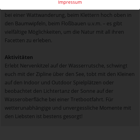
Impressum
naturgebundenen Aktivitäten für Groß und Klein. Ob
bei einer Wattwanderung, beim Klettern hoch oben in
den Baumwipfeln, beim Floßbauen u.v.m. – es gibt
vielfältige Möglichkeiten, um die Natur mit all ihren
Facetten zu erleben.
Aktivitäten
Erlebt Nervenkitzel auf der Wasserrutsche, schwingt
euch mit der Zipline über den See, tobt mit den Kleinen
auf den Indoor und Outdoor Spielplätzen oder
beobachtet den Lichtertanz der Sonne auf der
Wasseroberfläche bei einer Tretbootfahrt. Für
wetterunabhängige und unvergessliche Momente mit
den Liebsten ist bestens gesorgt!