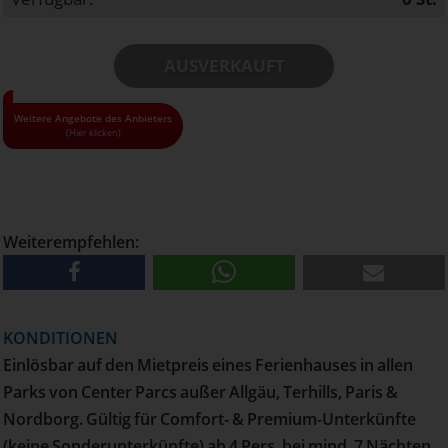
AUSVERKAUFT
• Alle Gutscheine und Tickets nur solange der Vorrat reicht!
Weitere Angebote des Anbieters
(Hier klicken)
• Pro Haushalt können maximal 3 Gutscheine bestellt
werden
• Versand erfolgt per Post
Weiterempfehlen:
KONDITIONEN
Einlösbar auf den Mietpreis eines Ferienhauses in allen
Parks von Center Parcs außer Allgäu, Terhills, Paris &
Nordborg. Gültig für Comfort- & Premium-Unterkünfte
(keine Sonderunterkünfte) ab 4 Pers. bei mind. 7 Nächten.