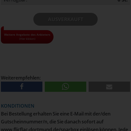
AUSVERKAUFT
• Alle Gutscheine und Tickets nur solange der Vorrat reicht!
Weitere Angebote des Anbieters
(Hier klicken)
• Pro Haushalt können maximal 6 Gutscheine bestellt
werden
• Versand erfolgt per E-Mail
• Kann nur via PayPal bezahlt werden
Weiterempfehlen:
KONDITIONEN
Bei Bestellung erhalten Sie eine E-Mail mit der/den
Gutscheinnummer/n, die Sie danach sofort auf
www.flicflac-dortmund.de/sparbox einlösen können. Jede