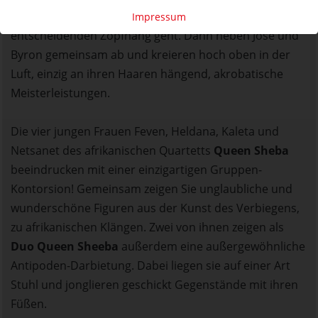
Dynamik über die Bühne, bevor es in den
Impressum
entscheidenden Zopfhang geht. Dann heben José und
Byron gemeinsam ab und kreieren hoch oben in der
Luft, einzig an ihren Haaren hängend, akrobatische
Meisterleistungen.
Die vier jungen Frauen Feven, Heldana, Kaleta und
Netsanet des afrikanischen Quartetts
Queen Sheba
beeindrucken mit einer einzigartigen Gruppen-
Kontorsion! Gemeinsam zeigen Sie unglaubliche und
wunderschöne Figuren aus der Kunst des Verbiegens,
zu afrikanischen Klängen. Zwei von ihnen zeigen als
Duo Queen Sheeba
außerdem eine außergewöhnliche
Antipoden-Darbietung. Dabei liegen sie auf einer Art
Stuhl und jonglieren geschickt Gegenstände mit ihren
Füßen.