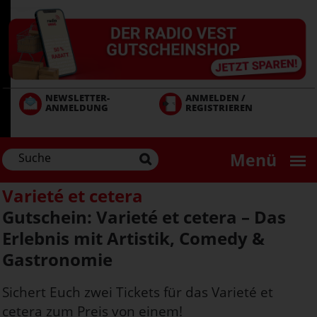
Direkt
zum
Inhalt
NEWSLETTER-
ANMELDEN /
ANMELDUNG
REGISTRIEREN
Menü
Varieté et cetera
Gutschein: Varieté et cetera – Das
Erlebnis mit Artistik, Comedy &
Gastronomie
Sichert Euch zwei Tickets für das Varieté et
cetera zum Preis von einem!