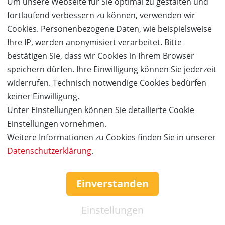
Um unsere Webseite für Sie optimal zu gestalten und
Act, ein eleganter Mix aus feurigen-Tango-Elementen
fortlaufend verbessern zu können, verwenden wir
und modernen Sequenzen elektronischer Beats.
Cookies. Personenbezogene Daten, wie beispielsweise
Ihre IP, werden anonymisiert verarbeitet. Bitte
Der Äthiopier
Tameru Zegeye
zeigt, dass es auch mit
bestätigen Sie, dass wir Cookies in Ihrem Browser
Handicap möglich ist, Grenzen zu überschreiten und
speichern dürfen. Ihre Einwilligung können Sie jederzeit
seinen Traum Wirklichkeit werden zu lassen. Als
widerrufen. Technisch notwendige Cookies bedürfen
Akrobat mit Handicap performt er eine fesselnde
keiner Einwilligung.
Handstand-Show auf Krücken und lässt es dabei
Unter Einstellungen können Sie detailierte Cookie
kinderleicht aussehen! Er hält den Weltrekord im
Einstellungen vornehmen.
Guinness Buch der Rekorde als schnellster Mann im
Weitere Informationen zu Cookies finden Sie in unserer
Handstand auf Krücken im 100 Meter-Lauf.
Datenschutzerklärung
.
Das ecuadorianische
Duo Enominne
gastiert das erste
Mal in Europa und zeigt eine lebendige und
Einverstanden
außergewöhnliche Partner-Performance, die es nur
Einstellungen
selten in deutschen Varietés zu sehen gibt. In ihren
weißen Gewändern wirbeln sie in unerwarteter