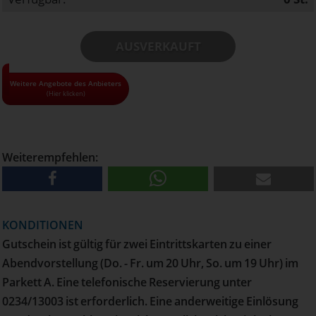
AUSVERKAUFT
• Alle Gutscheine und Tickets nur solange der Vorrat reicht!
Weitere Angebote des Anbieters
(Hier klicken)
• Pro Haushalt kann maximal 1 Gutschein bestellt werden
• Versand erfolgt per Post
Weiterempfehlen:
KONDITIONEN
Gutschein ist gültig für zwei Eintrittskarten zu einer
Abendvorstellung (Do. - Fr. um 20 Uhr, So. um 19 Uhr) im
Parkett A. Eine telefonische Reservierung unter
0234/13003 ist erforderlich. Eine anderweitige Einlösung