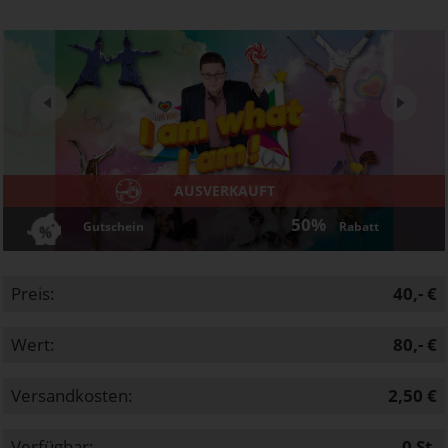
Next
AUSVERKAUFT
50%
Gutschein
Rabatt
Preis:
40,- €
Wert:
80,- €
Versandkosten:
2,50 €
Verfügbar:
0
St.