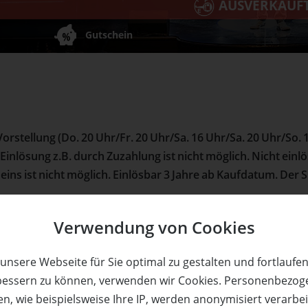
AUSVERKAUF
Gutschein
r Vorstellung (Do. 20 Uhr/Fr. 20 Uhr/Sa. 16 Uhr/Sa. 20 Uhr/So.
e Einlösung z.B. durch Zuzahlung ist nicht möglich. Nicht e
eins ist nicht möglich. Einlösbar 3 Jahre ab Kaufdatum. Der
Verwendung von Cookies
unsere Webseite für Sie optimal zu gestalten und fortlaufe
bessern zu können, verwenden wir Cookies. Personenbezog
n, wie beispielsweise Ihre IP, werden anonymisiert verarbei