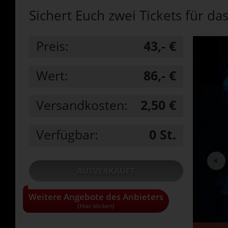
Sichert Euch zwei Tickets für da
Preis:
43,- €
Wert:
86,- €
Versandkosten:
2,50 €
Verfügbar:
0
St.
AUSVERKAUFT
Weitere Angebote des Anbieters
• Alle Gutscheine und Tickets nur solange
der Vorrat reicht!
(Hier klicken)
• Pro Haushalt kann maximal 1 Gutschein