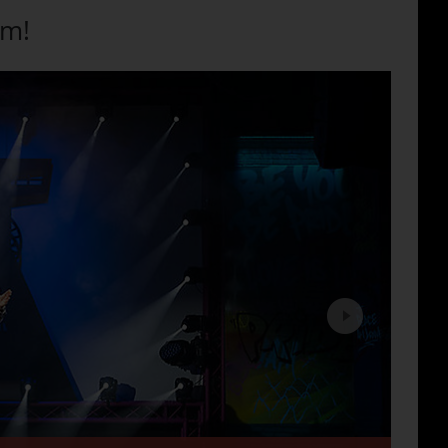
em!
Next