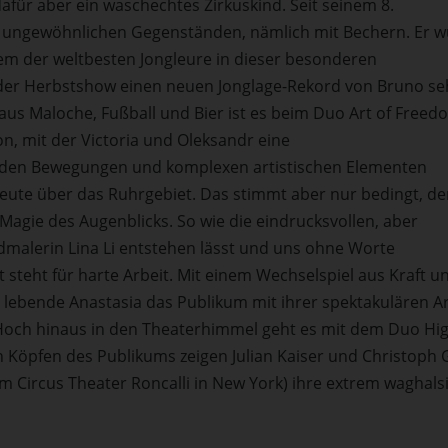
afür aber ein waschechtes Zirkuskind. Seit seinem 8.
er ungewöhnlichen Gegenständen, nämlich mit Bechern. Er 
em der weltbesten Jongleure in dieser besonderen
n der Herbstshow einen neuen Jonglage-Rekord von Bruno s
aus Maloche, Fußball und Bier ist es beim Duo Art of Freed
n, mit der Victoria und Oleksandr eine
enden Bewegungen und komplexen artistischen Elementen
e Leute über das Ruhrgebiet. Das stimmt aber nur bedingt, d
Magie des Augenblicks. So wie die eindrucksvollen, aber
ndmalerin Lina Li entstehen lässt und uns ohne Worte
 steht für harte Arbeit. Mit einem Wechselspiel aus Kraft u
s lebende Anastasia das Publikum mit ihrer spektakulären Ar
 Hoch hinaus in den Theaterhimmel geht es mit dem Duo Hi
 Köpfen des Publikums zeigen Julian Kaiser und Christoph
em Circus Theater Roncalli in New York) ihre extrem waghals