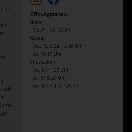
wurde
Öffnungszeiten:
Büro:
ehen
Mo.-Fr. 10-16 Uhr
om
Kasse:
Do., Fr. & Sa. 15-20 Uhr
So. 16-19 Uhr
enn
Showzeiten:
Do. & Fr.: 20 Uhr
Sa. 16 & 20 Uhr
nd
So.: Brunch & 19 Uhr
tistik
gh
 Gobet
igen