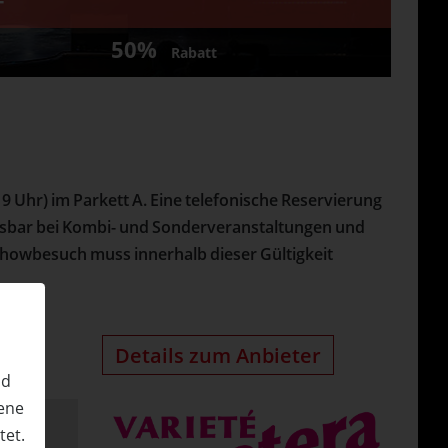
T
50%
Rabatt
 19 Uhr) im Parkett A. Eine telefonische Reservierung
inlösbar bei Kombi- und Sonderveranstaltungen und
 Showbesuch muss innerhalb dieser Gültigkeit
Details zum Anbieter
nd
ene
tet.