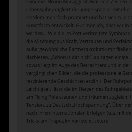
Dynamik. Bruno Macaggi ist zwar kein Zechen- d
Lebensjahr jongliert der junge Spanier mit eh
seitdem mehrfach prämiert und hat sich zu ein
Kunstform entwickelt. Gut möglich, dass wir i
werden… Wie die im Pott verbreitete Symbiose 
die Mischung aus Kraft, Vertrauen und Perfektio
außergewöhnliche Partnerakrobatik mit fließ
darbieten. „Schön is dat nich“, so sagen einig
sowas liegt im Auge des Betrachters und in der 
vergänglichen Bilder, die die professionelle Sa
faszinierende Geschichten erzählt. Der Ruhrpott
Leichtigkeit lässt die im Herzen des Ruhrgebiet
am Flying Pole staunen und träumen zugleich.
Tension, zu Deutsch „Hochspannung“. Über den
nach ihren internationalen Erfolgen (u.a. mit d
Tricks am Trapez im Varieté et cetera.