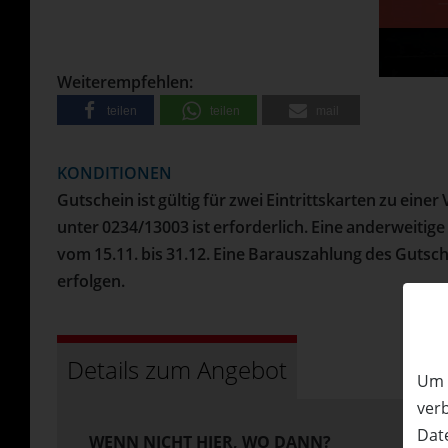
bestellt werden
• Versand erfolgt per Post
50%
Rabatt
Weiterempfehlen:
teilen
teilen
mail
KONDITIONEN
Gutschein ist gültig für zwei Eintrittskarten zu eine
unter 0234/13003 ist erforderlich. Eine anderweitig
vom 15.11. bis 31.12. Eine Barauszahlung des Gutsch
erfolgen.
Details zum Angebot
Um 
ver
Date
WENN NICHT HIER, WO DANN?