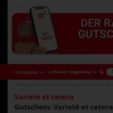
Direkt
zum
Inhalt
in
Deiner Umgebung
KATEGORIEN
Wertgutscheine
Kultur & Events
Gutschein - Varieté et ceter
Varieté et cetera
Gutschein: Varieté et ceter