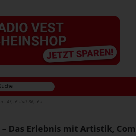
a - 43,- € statt 86,- €
a – Das Erlebnis mit Artistik, C