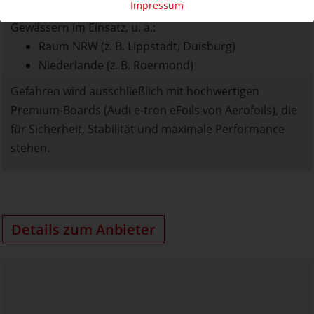
Impressum
Die mobile E-Foil-Schule ist flexibel an verschiedenen
Gewässern im Einsatz, u. a.:
Raum NRW (z. B. Lippstadt, Duisburg)
Niederlande (z. B. Roermond)
Gefahren wird ausschließlich mit hochwertigen
Premium-Boards (Audi e-tron eFoils von Aerofoils), die
für Sicherheit, Stabilität und maximale Performance
stehen.
Details zum Anbieter