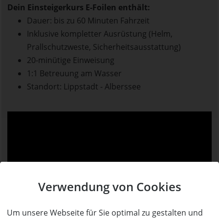
Dein Einsteigerkurs E-Foilen enthält:
Dauer: bis zu 60 Minuten Fahrzeit
Inklusive kompletter Ausrüstung (Helm,
Prallschutzweste, Sicherheitsausstattung)
20-minütige Einweisung
1:1 Betreuung am Wasser
Standort: Lippstadt - Alberssee
Verwendung von Cookies
Um unsere Webseite für Sie optimal zu gestalten und