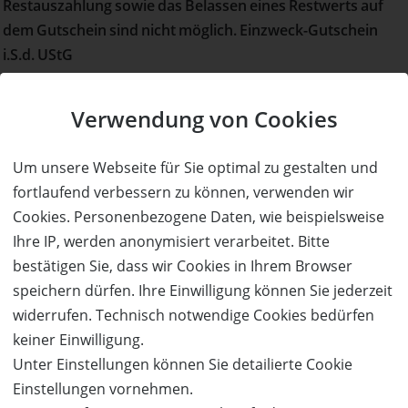
Restauszahlung sowie das Belassen eines Restwerts auf
dem Gutschein sind nicht möglich. Einzweck-Gutschein
i.S.d. UStG
Verwendung von Cookies
Details zum Angebot
Um unsere Webseite für Sie optimal zu gestalten und
Gesundheit aus dem Schoß der Erde
fortlaufend verbessern zu können, verwenden wir
Ein Aufenthalt im Heilstollen unter Tage führt zu einer
Cookies. Personenbezogene Daten, wie beispielsweise
tiefen Entspannung, die sich positiv auf den gesamten
Ihre IP, werden anonymisiert verarbeitet. Bitte
Organismus auswirkt. Auf diese Weise werden das
bestätigen Sie, dass wir Cookies in Ihrem Browser
Immunsystem und die körpereigenen Abwehrkräfte auf
speichern dürfen. Ihre Einwilligung können Sie jederzeit
natürlichem Weg gestärkt.
widerrufen. Technisch notwendige Cookies bedürfen
keiner Einwilligung.
Für die 2-stündigen Inhalationen stehen bequeme
Unter Einstellungen können Sie detailierte Cookie
Liegen mit Isomatten zur Verfügung. Wir empfehlen
Einstellungen vornehmen.
warme Kleidung.