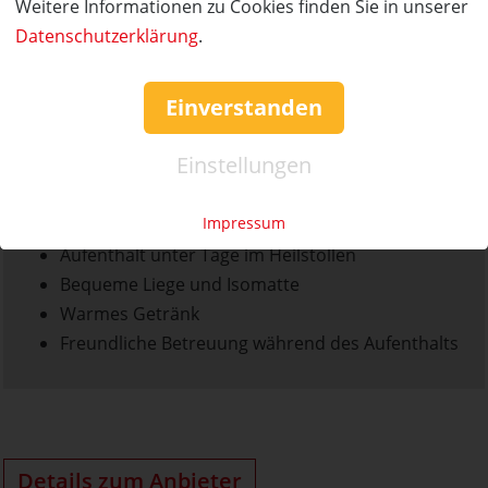
Weitere Informationen zu Cookies finden Sie in unserer
Datenschutzerklärung
.
Während der Kurzeit unter Tage werden Sie durch eine
Heilstollenbetreuerin begleitet. Mineralwasser oder
Einverstanden
warmer Tee, die die Entschlackung fördern und den
Kreislauf in Schwung bringen, werden während des
Einstellungen
Aufenthalts gereicht.
Impressum
Leistungen:
Aufenthalt unter Tage im Heilstollen
Bequeme Liege und Isomatte
Warmes Getränk
Freundliche Betreuung während des Aufenthalts
Details zum Anbieter