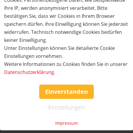
Ihre IP, werden anonymisiert verarbeitet. Bitte
50%
Gutschein
Rabatt
bestätigen Sie, dass wir Cookies in Ihrem Browser
speichern dürfen. Ihre Einwilligung können Sie jederzeit
Movie Park Germany
widerrufen. Technisch notwendige Cookies bedürfen
Eintritt zum halben Preis!
keiner Einwilligung.
Ort:
Bottrop
Unter Einstellungen können Sie detailierte Cookie
Wert:
Preis:
Verfügbar:
Versand:
Einstellungen vornehmen.
59,90 €
29,95 €
145
0,- €
Weitere Informationen zu Cookies finden Sie in unserer
Datenschutzerklärung
.
JETZT
BESTELLEN
Service & Hilfe
Einverstanden
Mo. - Fr. 09:00-16:00
Einstellungen
Tel.: +49 (0)941 46 39 63 90
»
info@coupon-future.de
Impressum
»
FAQs