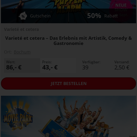
50%
Gutschein
Rabatt
Varieté et cetera
Varieté et cetera – Das Erlebnis mit Artistik, Comedy &
Gastronomie
Ort:
Bochum
Wert:
Preis:
Verfügbar:
Versand:
86,- €
43,- €
39
2,50 €
JETZT
BESTELLEN