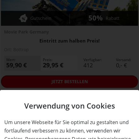
50%
Gutschein
Rabatt
Movie Park Germany
Eintritt zum halben Preis!
Ort:
Bottrop
Wert:
Preis:
Verfügbar:
Versand:
59,90 €
29,95 €
412
0,- €
JETZT
BESTELLEN
Verwendung von Cookies
Um unsere Webseite für Sie optimal zu gestalten und
fortlaufend verbessern zu können, verwenden wir
Cookies. Personenbezogene Daten, wie beispielsweise