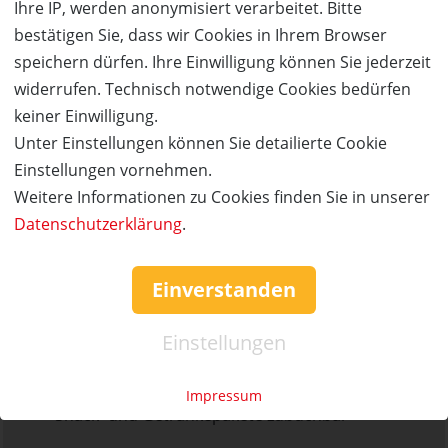
Ihre IP, werden anonymisiert verarbeitet. Bitte
Zusätzlich sorgen verschiedene Simulatoren und
bestätigen Sie, dass wir Cookies in Ihrem Browser
interaktive Erlebnisse für noch mehr Abwechslung und
speichern dürfen. Ihre Einwilligung können Sie jederzeit
Adrenalin. Perfekt für
Geburtstage, Familien,
widerrufen. Technisch notwendige Cookies bedürfen
Freundesgruppen, Schulklassen
oder Firmen-Events.
keiner Einwilligung.
Funderground Unna verbindet moderne Technik mit
Unter Einstellungen können Sie detailierte Cookie
echtem Freizeitspaß und macht jeden Besuch zu einem
Einstellungen vornehmen.
unvergesslichen Erlebnis.
Weitere Informationen zu Cookies finden Sie in unserer
Datenschutzerklärung
.
Lasertag mit bis zu 12 Personen gleichzeitig
Laserplay ab 5 Jahren
Zero Latency VR
Einverstanden
Gellyball
verschiedene Spielvarianten
Einstellungen
Gruppenangebote und Exklusivbuchungen
möglich
Impressum
Snack- und Getränkepakete zubuchbar