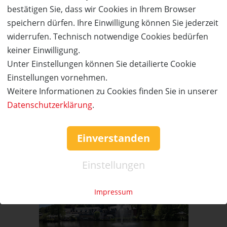
an der Südlichen Weinstraße zum
bestätigen Sie, dass wir Cookies in Ihrem Browser
halben Preis!
speichern dürfen. Ihre Einwilligung können Sie jederzeit
widerrufen. Technisch notwendige Cookies bedürfen
keiner Einwilligung.
Unter Einstellungen können Sie detailierte Cookie
50%
Einstellungen vornehmen.
Wert:
Preis:
Verfügbar:
Versand:
Weitere Informationen zu Cookies finden Sie in unserer
477,- €
238,50 €
3
2,50 €
Datenschutzerklärung
.
WEITERE DETAILS
JETZT
BESTELLEN
Einverstanden
Einstellungen
Molitors Mühle
Kurzurlaub für 2 Personen in der
Eifel zum halben Preis!
Impressum