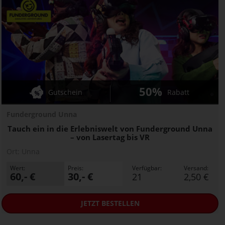
50%
Gutschein
Rabatt
Funderground Unna
Tauch ein in die Erlebniswelt von Funderground Unna
– von Lasertag bis VR
Ort:
Unna
Wert:
Preis:
Verfügbar:
Versand:
60,- €
30,- €
21
2,50 €
JETZT
BESTELLEN