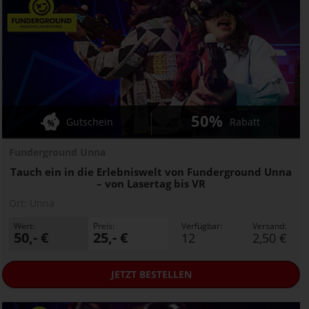
50%
Gutschein
Rabatt
Funderground Unna
Tauch ein in die Erlebniswelt von Funderground Unna
– von Lasertag bis VR
Ort:
Unna
Wert:
Preis:
Verfügbar:
Versand:
50,- €
25,- €
12
2,50 €
JETZT
BESTELLEN