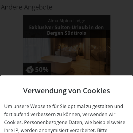
Andere Angebote
Alma Alpina Lodge
Exklusiver Suiten-Urlaub in den
Bergen Südtirols
50%
Wert:
Preis:
Verfügbar:
Versand:
900,- €
450,- €
6
3,50 €
Verwendung von Cookies
WEITERE DETAILS
JETZT
BESTELLEN
Um unsere Webseite für Sie optimal zu gestalten und
fortlaufend verbessern zu können, verwenden wir
Cookies. Personenbezogene Daten, wie beispielsweise
Hotel Luisenpark & Hotel Luise
Ihre IP, werden anonymisiert verarbeitet. Bitte
3 Übernachtungen für 2 Personen