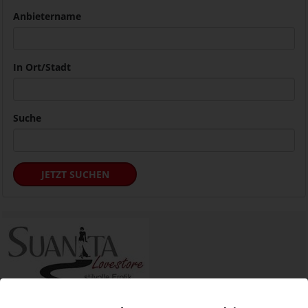
Anbietername
In Ort/Stadt
Suche
JETZT SUCHEN
Suanita Lovestore