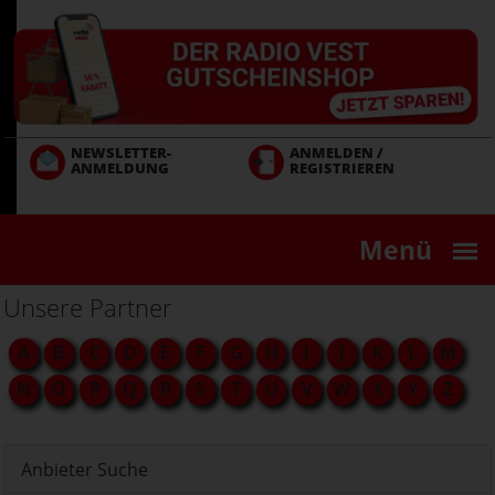
Direkt
zum
Inhalt
NEWSLETTER-
ANMELDEN /
ANMELDUNG
REGISTRIEREN
Menü
Unsere Partner
A
B
C
D
E
F
G
H
I
J
K
L
M
N
O
P
Q
R
S
T
U
V
W
X
Y
Z
Anbieter Suche