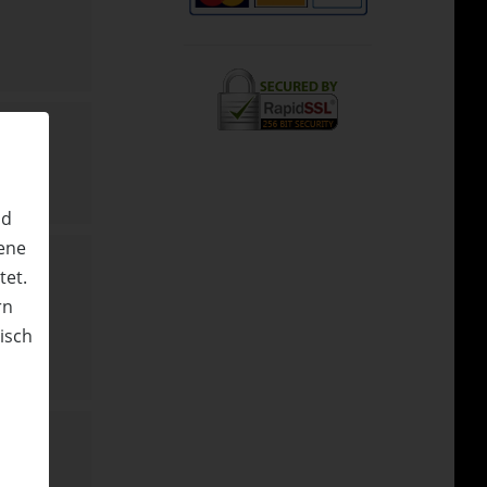
nd
ene
tet.
rn
nisch
n