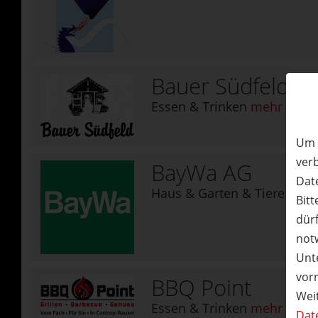
Bauer Südfeld Ca
Essen & Trinken
mehr Detai
Um 
ver
BayWa AG
Date
Haus & Garten & Tiere
mehr
Bitt
dürf
not
Unte
vor
BBQ Point
Wei
Essen & Trinken
mehr Detai
Dat