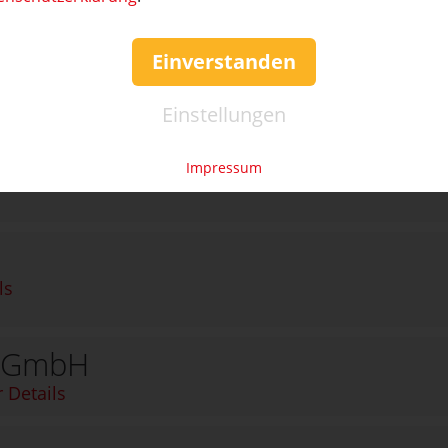
Einverstanden
 Details
Einstellungen
 Alles wie verhext!
s
Impressum
ls
t GmbH
 Details