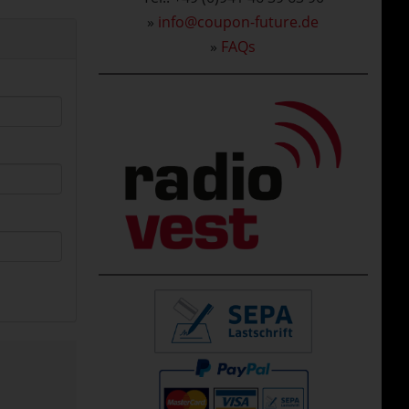
»
info@coupon-future.de
»
FAQs