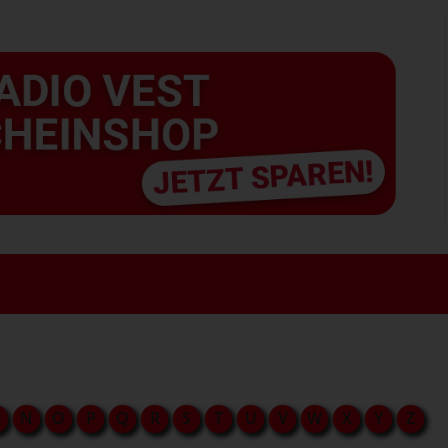
M
N
O
P
Q
R
S
T
U
V
W
X
Y
Z