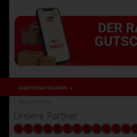
Direkt
zum
Inhalt
ANBIETERKATEGORIEN
Unsere Partner
Unsere Partner
A
B
C
D
E
F
G
H
I
J
K
L