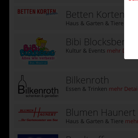
Betten Korten
Haus & Garten & Tiere
mehr
Bibi Blocksberg –
Kultur & Events
mehr Detail
Bilkenroth
Essen & Trinken
mehr Detai
Blumen Hauner
Haus & Garten & Tiere
mehr