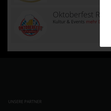
Oktoberfest Rec
Kultur & Events
mehr Detail
UNSERE PARTNER