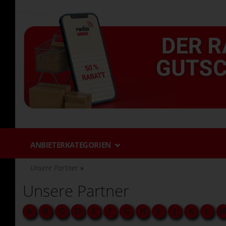
Direkt
zum
Inhalt
ANBIETERKATEGORIEN
Unsere Partner
Unsere Partner
A
B
C
D
E
F
G
H
I
J
K
L