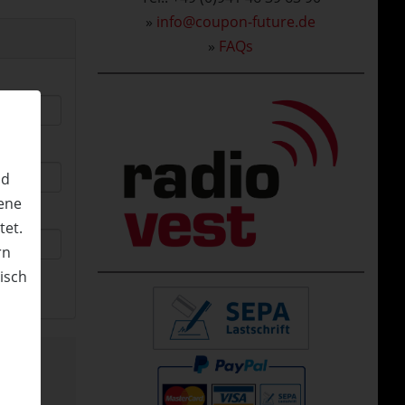
»
info@coupon-future.de
»
FAQs
nd
ene
tet.
rn
nisch
n