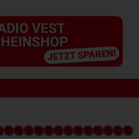
M
N
O
P
Q
R
S
T
U
V
W
X
Y
Z