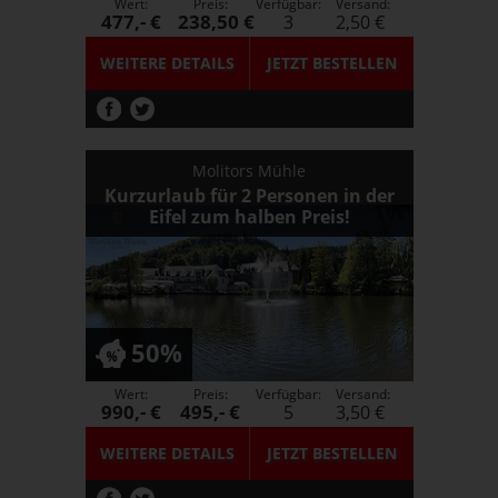
Wert:
Preis:
Verfügbar:
Versand:
477,- €
238,50 €
3
2,50 €
WEITERE DETAILS
JETZT
BESTELLEN
Molitors Mühle
Kurzurlaub für 2 Personen in der
Eifel zum halben Preis!
50%
Wert:
Preis:
Verfügbar:
Versand:
990,- €
495,- €
5
3,50 €
WEITERE DETAILS
JETZT
BESTELLEN