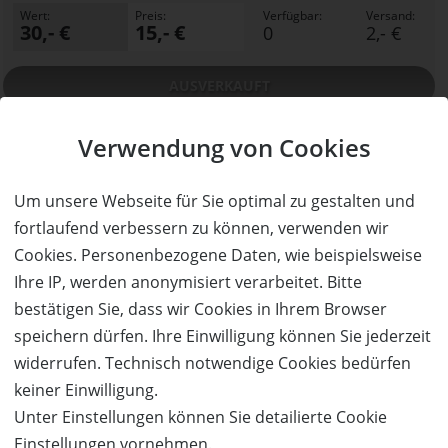
Wert:
Preis:
Verfügbar:
Versand:
30,- €
15,- €
0
2,- €
AUSVERKAUFT
Verwendung von Cookies
Um unsere Webseite für Sie optimal zu gestalten und
fortlaufend verbessern zu können, verwenden wir
Cookies. Personenbezogene Daten, wie beispielsweise
Ihre IP, werden anonymisiert verarbeitet. Bitte
bestätigen Sie, dass wir Cookies in Ihrem Browser
AUSVERKAUFT
speichern dürfen. Ihre Einwilligung können Sie jederzeit
50%
Gutschein
Rabatt
widerrufen. Technisch notwendige Cookies bedürfen
Oktoberfest Recklinghausen
keiner Einwilligung.
Das größte Oktoberfest im VEST! Jetzt zwei Steher-
Tickets für den 30.09.2016 zum Preis von einem
Unter Einstellungen können Sie detailierte Cookie
sichern!
Einstellungen vornehmen.