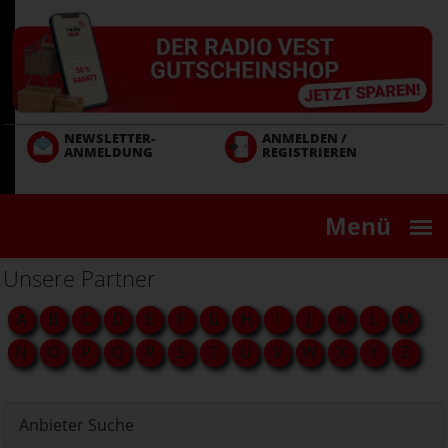
Direkt
zum
Inhalt
NEWSLETTER-
ANMELDEN /
ANMELDUNG
REGISTRIEREN
Menü
Unsere Partner
A
B
C
D
E
F
G
H
I
J
K
L
M
N
O
P
Q
R
S
T
U
V
W
X
Y
Z
Anbieter Suche