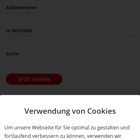
Anbietername
In Ort/Stadt
Suche
JETZT SUCHEN
Service & Hilfe
Verwendung von Cookies
Mo. - Fr. 09:00-16:00
Tel.: +49 (0)941 46 39 63 90
Um unsere Webseite für Sie optimal zu gestalten und
»
info@coupon-future.de
fortlaufend verbessern zu können, verwenden wir
»
FAQs