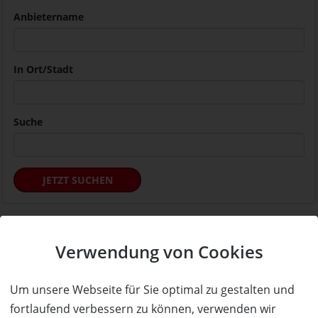
Anbietername
In Ort/Stadt
Suche
JETZT SUCHEN
Service & Hilfe
Verwendung von Cookies
Mo. - Fr. 09:00-16:00
Tel.: +49 (0)941 46 39 63 90
Um unsere Webseite für Sie optimal zu gestalten und
»
info@coupon-future.de
fortlaufend verbessern zu können, verwenden wir
»
FAQs