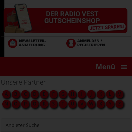
Direkt
zum
Inhalt
NEWSLETTER-
ANMELDEN /
ANMELDUNG
REGISTRIEREN
Menü
Unsere Partner
A
B
C
D
E
F
G
H
I
J
K
L
M
N
O
P
Q
R
S
T
U
V
W
X
Y
Z
Anbieter Suche