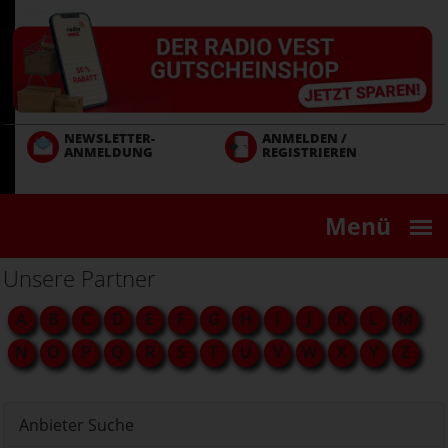
Direkt
zum
Inhalt
NEWSLETTER-
ANMELDEN /
ANMELDUNG
REGISTRIEREN
Menü
Unsere Partner
A
B
C
D
E
F
G
H
I
J
K
L
M
N
O
P
Q
R
S
T
U
V
W
X
Y
Z
Anbieter Suche