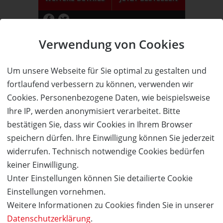
Verwendung von Cookies
Das Aunhamer - Suite & Spa
3 Übernachtungen für 2 Personen
in einer Suite zum halben Preis!
Um unsere Webseite für Sie optimal zu gestalten und
Adults only!
fortlaufend verbessern zu können, verwenden wir
Cookies. Personenbezogene Daten, wie beispielsweise
Ihre IP, werden anonymisiert verarbeitet. Bitte
bestätigen Sie, dass wir Cookies in Ihrem Browser
68%
speichern dürfen. Ihre Einwilligung können Sie jederzeit
Wert:
Preis:
Verfügbar:
Versand:
widerrufen. Technisch notwendige Cookies bedürfen
592,- €
190,- €
4
3,50 €
keiner Einwilligung.
WEITERE DETAILS
JETZT
BESTELLEN
Unter Einstellungen können Sie detailierte Cookie
Einstellungen vornehmen.
Weitere Informationen zu Cookies finden Sie in unserer
Datenschutzerklärung
.