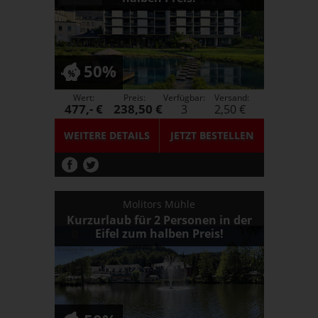
50%
Wert:
Preis:
Verfügbar:
Versand:
477,- €
238,50 €
3
2,50 €
WEITERE DETAILS
JETZT
BESTELLEN
Molitors Mühle
Kurzurlaub für 2 Personen in der
Eifel zum halben Preis!