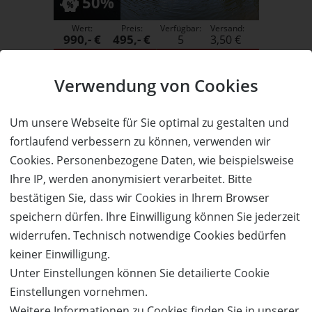
50%
Wert:
Preis:
Verfügbar:
Versand:
990,- €
495,- €
5
3,50 €
WEITERE DETAILS
JETZT
BESTELLEN
Verwendung von Cookies
Um unsere Webseite für Sie optimal zu gestalten und
Hotel Schöne Aussicht
fortlaufend verbessern zu können, verwenden wir
Im Herzen des Schwarzwalds –
Cookies. Personenbezogene Daten, wie beispielsweise
Ankommen. Aufatmen. Genießen.
Ihre IP, werden anonymisiert verarbeitet. Bitte
bestätigen Sie, dass wir Cookies in Ihrem Browser
speichern dürfen. Ihre Einwilligung können Sie jederzeit
widerrufen. Technisch notwendige Cookies bedürfen
50%
keiner Einwilligung.
Unter Einstellungen können Sie detailierte Cookie
Wert:
Preis:
Verfügbar:
Versand:
1.100,- €
550,- €
8
3,50 €
Einstellungen vornehmen.
Weitere Informationen zu Cookies finden Sie in unserer
WEITERE DETAILS
JETZT
BESTELLEN